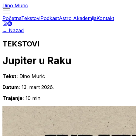
Dino Murić
Početna
Tekstovi
Podkast
Astro Akademija
Kontakt
← Nazad
TEKSTOVI
Jupiter u Raku
Tekst:
Dino Murić
Datum:
13. mart 2026.
Trajanje:
10 min